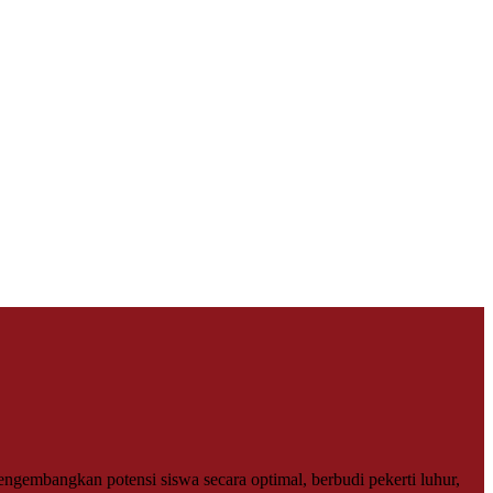
gembangkan potensi siswa secara optimal, berbudi pekerti luhur,