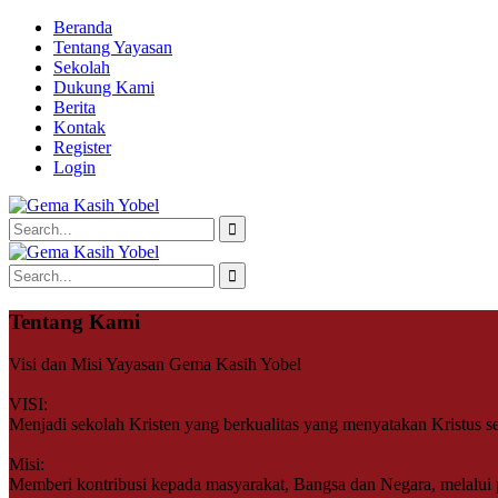
Beranda
Tentang Yayasan
Sekolah
Dukung Kami
Berita
Kontak
Register
Login
Tentang Kami
Visi dan Misi Yayasan Gema Kasih Yobel
VISI:
Menjadi sekolah Kristen yang berkualitas yang menyatakan Kristus 
Misi:
Memberi kontribusi kepada masyarakat, Bangsa dan Negara, melalui 