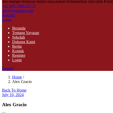
dan mampu berperan dalam masyarakat berlandaskan nilai-nilai Kristi
+62 895-7086-03737
info@example.com
Register
Login
Beranda
Tentang Yayasan
Sekolah
Dukung Kami
Berita
Kontak
Register
Login
Donasi
Home
/
Alex Gracio
Back To Home
July 10, 2024
Alex Gracio