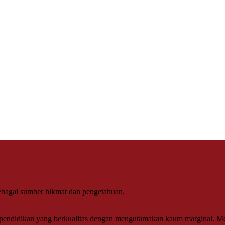
sebagai sumber hikmat dan pengetahuan.
pendidikan yang berkualitas dengan mengutamakan kaum marginal. Men