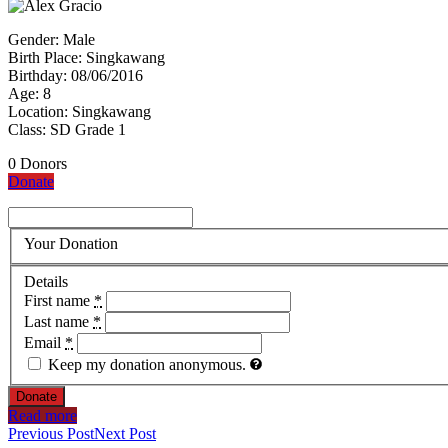
Gender: Male
Birth Place: Singkawang
Birthday: 08/06/2016
Age: 8
Location: Singkawang
Class: SD Grade 1
0
Donors
Donate
Your Donation
Details
First name
*
Last name
*
Email
*
Keep my donation anonymous.
Donate
Read more
Previous Post
Next Post